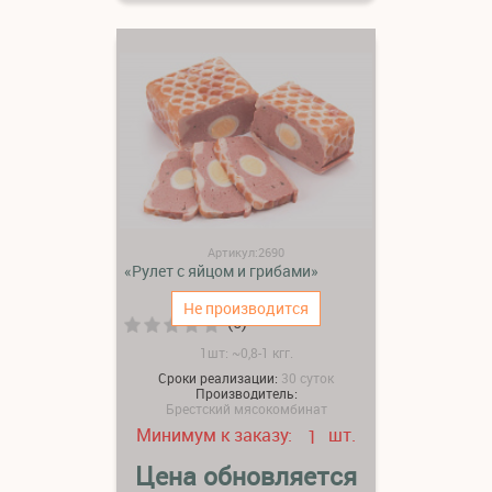
Артикул:2690
«Рулет с яйцом и грибами»
Не производится
(0)
1шт: ~0,8-1 кгг.
Сроки реализации:
30 суток
Производитель:
Брестский мясокомбинат
Минимум к заказу:
шт.
1
Цена обновляется