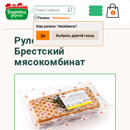
0
Регион:
Челябинск
Ваш регион: Челябинск?
Да
Выбрать другой город
Рулет «Ассорти»
Брестский
мясокомбинат