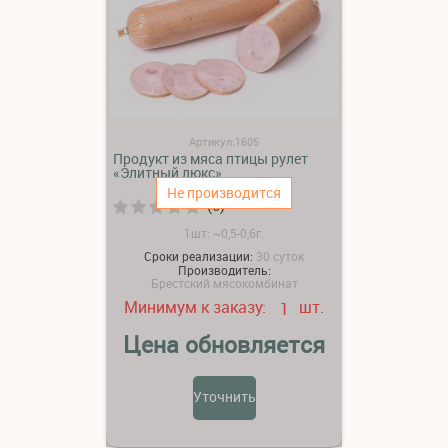
Артикул:1605
Продукт из мяса птицы рулет
«Элитный люкс»
Не производится
(0)
1шт: ~0,5-0,6г.
Сроки реализации:
30 суток
Производитель:
Брестский мясокомбинат
Минимум к заказу:
шт.
1
Цена обновляется
Уточнить