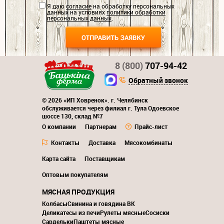
Я даю
согласие
на обработку персональных
данных на условиях
политики обработки
персональных данных
.
8 (800)
707-94-42
Обратный звонок
© 2026 «ИП Ховренок». г. Челябинск
обслуживается через филиал г. Тула Одоевское
шоссе 130, склад №7
О компании
Партнерам
Прайс-лист
Контакты
Доставка
Мясокомбинаты
Карта сайта
Поставщикам
Оптовым покупателям
МЯСНАЯ ПРОДУКЦИЯ
Колбасы
Свинина и говядина ВК
Деликатесы из печи
Рулеты мясные
Сосиски
Сардельки
Паштеты мясные