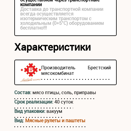
компании
Доставка до транспортной компании
всегда осуществляется
изотермическим транспортом с
холодильным (0+5°С) оборудованием
бесплатно!!!
Характеристики
Производитель
Брестский
мясокомбинат
Состав:
мясо птицы, соль, приправы
Срок реализации:
40 суток
Вид упаковки:
вакуум
Вид:
Мясные рулеты и паштеты