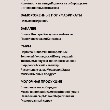
Копчёности из птицы
Изделия из субпродуктов
Ветчина
Шпик
Сало
Намазка
ЗАМОРОЖЕННЫЕ ПОЛУФАБРИКАТЫ
Пельмени
Вареники
БАКАЛЕЯ
Соки и Нектары
Кетчупы и майонезы
Пюре
Консервация
Консервы
СЫРЫ
Пармезан
Сливочный
Творожный
Топленый
Голландский
Полутвердый
Твердый
Со вкусом топленного молока
Сыр российский
Тильзитер
Рассольные сыры
Моцарелла
Эдам
Мягкий
Сырный продукт
МОЛОЧНАЯ ПРОДУКЦИЯ
Сливочное масло
Спреды
Масло шоколадное
Сметана
Творог
Пудинг
Плавленый сыр
Молоко
Кефир
Сливки
Глазированный сырок