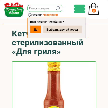
0
Регион:
Челябинск
Ваш регион: Челябинск?
Да
Выбрать другой город
Кетчуп
стерилизованный
«Для гриля»