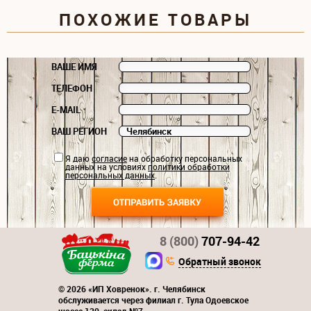
ПОХОЖИЕ ТОВАРЫ
ВАШЕ ИМЯ
ТЕЛЕФОН
E-MAIL
ВАШ РЕГИОН
Я даю
согласие
на обработку персональных
данных на условиях
политики обработки
персональных данных
.
8 (800)
707-94-42
Обратный звонок
© 2026 «ИП Ховренок». г. Челябинск
обслуживается через филиал г. Тула Одоевское