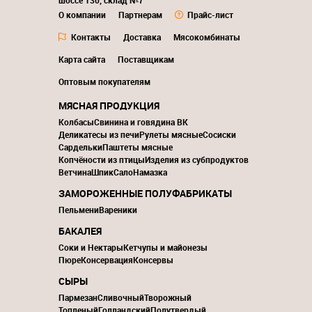
шоссе 130, склад №7
О компании
Партнерам
Прайс-лист
Контакты
Доставка
Мясокомбинаты
Карта сайта
Поставщикам
Оптовым покупателям
МЯСНАЯ ПРОДУКЦИЯ
Колбасы
Свинина и говядина ВК
Деликатесы из печи
Рулеты мясные
Сосиски
Сардельки
Паштеты мясные
Копчёности из птицы
Изделия из субпродуктов
Ветчина
Шпик
Сало
Намазка
ЗАМОРОЖЕННЫЕ ПОЛУФАБРИКАТЫ
Пельмени
Вареники
БАКАЛЕЯ
Соки и Нектары
Кетчупы и майонезы
Пюре
Консервация
Консервы
СЫРЫ
Пармезан
Сливочный
Творожный
Топленый
Голландский
Полутвердый