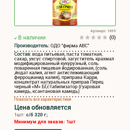
Артикул: 1499
В наличии
(0)
Производитель:
ОДО "фирма АВС"
Состав:
вода питьевая, паста томатная,
сахар, уксус спиртовой, загуститель крахмал
модифицированный кукурузный, соль
поваренная пищевая йодированная, (соль
,йодат калия, агент антислеживающий
ферроцианид калия), приправа Карри,
концентрат натуральных приправ Перец
черный «М» БГ,стабилизатор (гуаровая
камедь, ксантановая камедь)
Показать все характеристики
Цена обновляется
1шт:
с/б 320 г;
Минимум для заказа:
1
шт