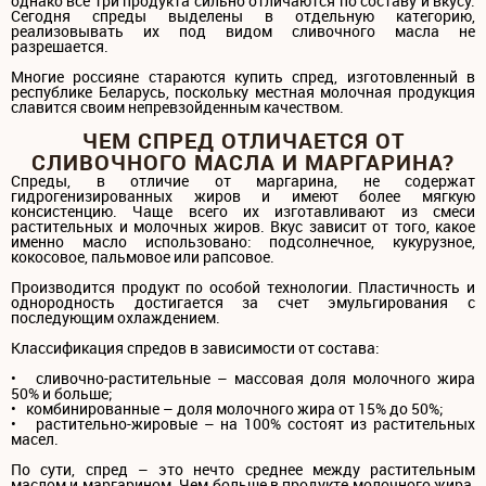
однако все три продукта сильно отличаются по составу и вкусу.
Сегодня спреды выделены в отдельную категорию,
реализовывать их под видом сливочного масла не
разрешается.
Многие россияне стараются купить спред, изготовленный в
республике Беларусь, поскольку местная молочная продукция
славится своим непревзойденным качеством.
ЧЕМ СПРЕД ОТЛИЧАЕТСЯ ОТ
СЛИВОЧНОГО МАСЛА И МАРГАРИНА?
Спреды, в отличие от маргарина, не содержат
гидрогенизированных жиров и имеют более мягкую
консистенцию. Чаще всего их изготавливают из смеси
растительных и молочных жиров. Вкус зависит от того, какое
именно масло использовано: подсолнечное, кукурузное,
кокосовое, пальмовое или рапсовое.
Производится продукт по особой технологии. Пластичность и
однородность достигается за счет эмульгирования с
последующим охлаждением.
Классификация спредов в зависимости от состава:
• сливочно-растительные – массовая доля молочного жира
50% и больше;
• комбинированные – доля молочного жира от 15% до 50%;
• растительно-жировые – на 100% состоят из растительных
масел.
По сути, спред – это нечто среднее между растительным
маслом и маргарином. Чем больше в продукте молочного жира,