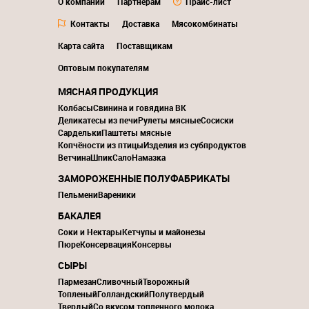
О компании
Партнерам
Прайс-лист
Контакты
Доставка
Мясокомбинаты
Карта сайта
Поставщикам
Оптовым покупателям
МЯСНАЯ ПРОДУКЦИЯ
Колбасы
Свинина и говядина ВК
Деликатесы из печи
Рулеты мясные
Сосиски
Сардельки
Паштеты мясные
Копчёности из птицы
Изделия из субпродуктов
Ветчина
Шпик
Сало
Намазка
ЗАМОРОЖЕННЫЕ ПОЛУФАБРИКАТЫ
Пельмени
Вареники
БАКАЛЕЯ
Соки и Нектары
Кетчупы и майонезы
Пюре
Консервация
Консервы
СЫРЫ
Пармезан
Сливочный
Творожный
Топленый
Голландский
Полутвердый
Твердый
Со вкусом топленного молока