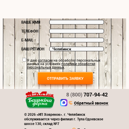
ВАШЕ ИМЯ
ТЕЛЕФОН
E-MAIL
ВАШ РЕГИОН
Я даю
согласие
на обработку персональных
данных на условиях
политики обработки
персональных данных
.
8 (800)
707-94-42
Обратный звонок
© 2026 «ИП Ховренок». г. Челябинск
обслуживается через филиал г. Тула Одоевское
шоссе 130, склад №7