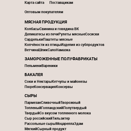
Карта сайта
Поставщикам
Оптовым покупателям
МЯСНАЯ ПРОДУКЦИЯ
Колбасы
Свинина и говядина ВК
Деликатесы из печи
Рулеты мясные
Сосиски
Сардельки
Паштеты мясные
Копчёности из птицы
Изделия из субпродуктов
Ветчина
Шпик
Сало
Намазка
ЗАМОРОЖЕННЫЕ ПОЛУФАБРИКАТЫ
Пельмени
Вареники
БАКАЛЕЯ
Соки и Нектары
Кетчупы и майонезы
Пюре
Консервация
Консервы
СЫРЫ
Пармезан
Сливочный
Творожный
Топленый
Голландский
Полутвердый
Твердый
Со вкусом топленного молока
Сыр российский
Тильзитер
Рассольные сыры
Моцарелла
Эдам
Мягкий
Сырный продукт