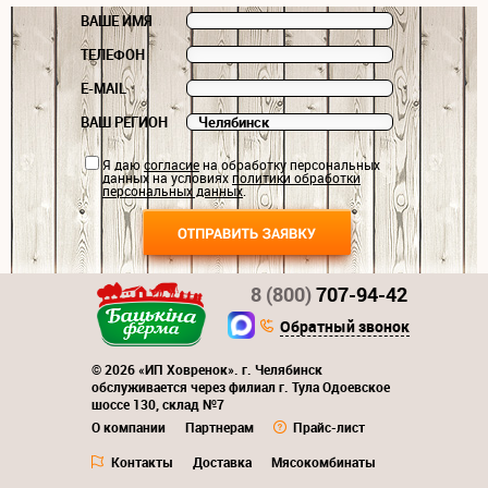
ВАШЕ ИМЯ
ТЕЛЕФОН
E-MAIL
ВАШ РЕГИОН
Я даю
согласие
на обработку персональных
данных на условиях
политики обработки
персональных данных
.
8 (800)
707-94-42
Обратный звонок
© 2026 «ИП Ховренок». г. Челябинск
обслуживается через филиал г. Тула Одоевское
шоссе 130, склад №7
О компании
Партнерам
Прайс-лист
Контакты
Доставка
Мясокомбинаты