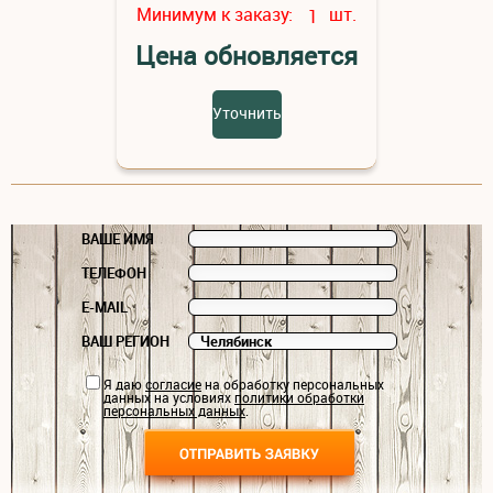
Минимум к заказу:
шт.
1
Цена обновляется
Уточнить
ВАШЕ ИМЯ
ТЕЛЕФОН
E-MAIL
ВАШ РЕГИОН
Я даю
согласие
на обработку персональных
данных на условиях
политики обработки
персональных данных
.