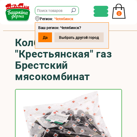
0
Регион:
Челябинск
Ваш регион: Челябинск?
Да
Выбрать другой город
Колбаса кровяная
"Крестьянская" газ
Брестский
мясокомбинат