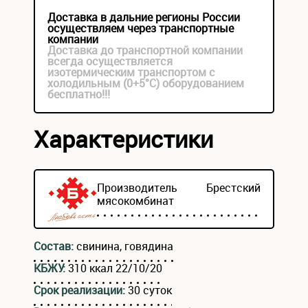
Доставка в дальние регионы России
осуществляем через транспортные
компании
Доставка до транспортной компании
всегда осуществляется
изотермическим транспортом с
холодильным (0+5°С) оборудованием
бесплатно!!!
Характеристики
Производитель
Брестский
мясокомбинат
Состав:
свинина, говядина
КБЖУ:
310 ккал 22/10/20
Срок реализации:
30 суток