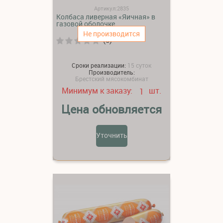
Артикул:2835
Колбаса ливерная «Яичная» в
газовой оболочке
Не производится
(0)
Сроки реализации:
15 суток
Производитель:
Брестский мясокомбинат
Минимум к заказу:
шт.
1
Цена обновляется
Уточнить