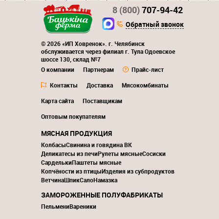
8 (800)
707-94-42
Обратный звонок
© 2026 «ИП Ховренок». г. Челябинск
обслуживается через филиал г. Тула Одоевское
шоссе 130, склад №7
О компании
Партнерам
Прайс-лист
Контакты
Доставка
Мясокомбинаты
Карта сайта
Поставщикам
Оптовым покупателям
МЯСНАЯ ПРОДУКЦИЯ
Колбасы
Свинина и говядина ВК
Деликатесы из печи
Рулеты мясные
Сосиски
Сардельки
Паштеты мясные
Копчёности из птицы
Изделия из субпродуктов
Ветчина
Шпик
Сало
Намазка
ЗАМОРОЖЕННЫЕ ПОЛУФАБРИКАТЫ
Пельмени
Вареники