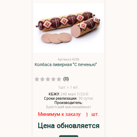
Артикул:4236
Колбаса ливерная "С печенью"
(0)
1шт: ≈ 1 кгг.
КБЖУ:
240 ккал 7/23/0
Сроки реализации:
30 суток
Производитель:
Брестский мясокомбинат
Минимум к заказу:
шт.
1
Цена обновляется