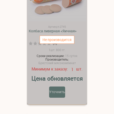
Артикул:2745
Колбаса ливерная «Яичная»
Не производится
(0)
1шт: 800 гг.
Сроки реализации:
15 суток
Производитель:
Брестский мясокомбинат
Минимум к заказу:
шт.
1
Цена обновляется
Уточнить