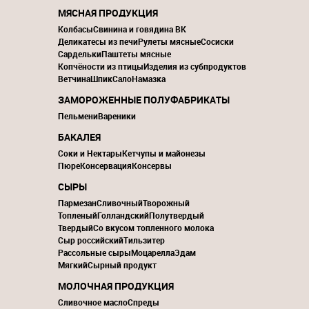
МЯСНАЯ ПРОДУКЦИЯ
Колбасы
Свинина и говядина ВК
Деликатесы из печи
Рулеты мясные
Сосиски
Сардельки
Паштеты мясные
Копчёности из птицы
Изделия из субпродуктов
Ветчина
Шпик
Сало
Намазка
ЗАМОРОЖЕННЫЕ ПОЛУФАБРИКАТЫ
Пельмени
Вареники
БАКАЛЕЯ
Соки и Нектары
Кетчупы и майонезы
Пюре
Консервация
Консервы
СЫРЫ
Пармезан
Сливочный
Творожный
Топленый
Голландский
Полутвердый
Твердый
Со вкусом топленного молока
Сыр российский
Тильзитер
Рассольные сыры
Моцарелла
Эдам
Мягкий
Сырный продукт
МОЛОЧНАЯ ПРОДУКЦИЯ
Сливочное масло
Спреды