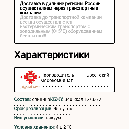
Доставка в дальние регионы России
осуществляем через транспортные
компании
Доставка до транспортной компании
всегда осуществляется
изотермическим транспортом с
холодильным (0+5°С) оборудованием
бесплатно!!!
Характеристики
Производитель
Брестский
мясокомбинат
Состав:
свинина
КБЖУ:
340 ккал 12/32/2
Срок реализации:
45 суток
Вид упаковки:
вакуум
Условия хранения:
4 ± 2 °С