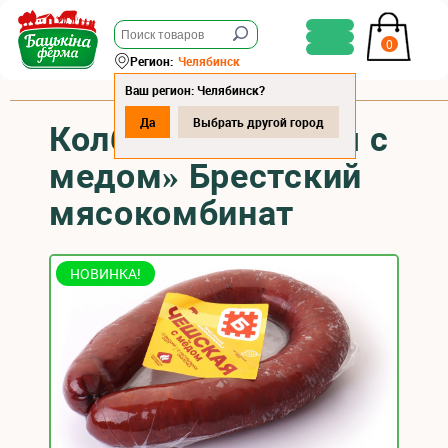
0
Регион:
Челябинск
Ваш регион: Челябинск?
Да
Выбрать другой город
Колбаса «Чешская с
медом» Брестский
мясокомбинат
НОВИНКА!