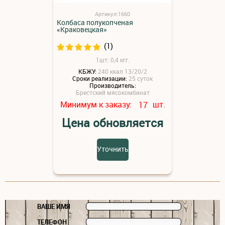
Артикул:1660
Колбаса полукопченая
«Краковецкая»
(1)
1шт: 0,4 кгг.
КБЖУ:
240 ккал 13/20/2
Сроки реализации:
25 суток
Производитель:
Брестский мясокомбинат
Минимум к заказу:
шт.
17
Цена обновляется
Уточнить
ВАШЕ ИМЯ
ТЕЛЕФОН