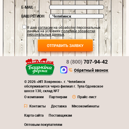
E-MAIL
ВАШ РЕГИОН
Я даю
согласие
на обработку персональных
данных на условиях
политики обработки
персональных данных
.
8 (800)
707-94-42
Обратный звонок
© 2026 «ИП Ховренок». г. Челябинск
обслуживается через филиал г. Тула Одоевское
шоссе 130, склад №7
О компании
Партнерам
Прайс-лист
Контакты
Доставка
Мясокомбинаты
Карта сайта
Поставщикам
Оптовым покупателям