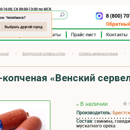
0-16:00, Сб 09:00-13:00 по МСК
8 (800) 7
Челябинск
он: Челябинск?
Обратный
Выбрать другой город
мпании
Мясокомбинаты
Прайс-лист
Контакты
укция
•
Белорусские колбасы оптом
•
Колбасы варенокопченые
•
-копченая «Венский серве
В наличии
Производитель:
Брестс
Состав:
свинина, говяди
мускатного ореха