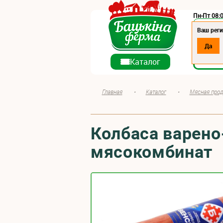
Пн-Пт 08:0
Регион:
Ваш реги
Да
О ко
Каталог
Главная
•
Каталог
•
Мясная прод
Колбаса варено
мясокомбинат