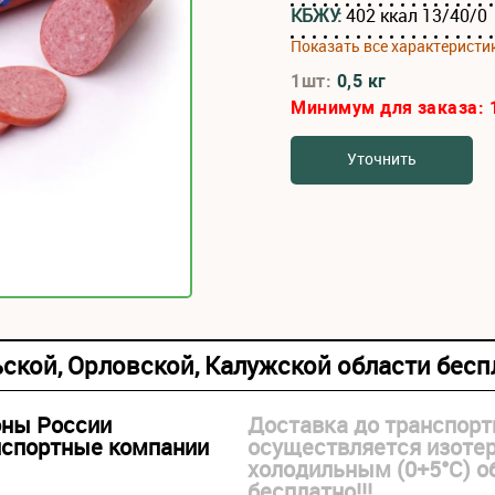
КБЖУ:
402 ккал 13/40/0
Показать все характеристи
1шт:
0,5 кг
Минимум для заказа:
Уточнить
ьской, Орловской, Калужской области бес
оны России
Доставка до транспорт
нспортные компании
осуществляется изоте
холодильным (0+5°С) 
бесплатно!!!