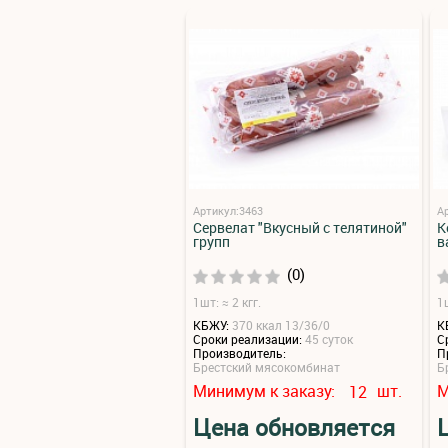
Артикул:3463
А
Сервелат "Вкусный с телятиной"
К
групп
в
(0)
1шт: ≈ 2 кгг.
1ш
КБЖУ:
370 ккал 13/36/0
К
Сроки реализации:
45 суток
С
Производитель:
П
Брестский мясокомбинат
Б
Минимум к заказу:
шт.
М
12
Цена обновляется