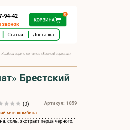
0
07-94-42
КОРЗИНА
 звонок
Статьи
Доставка
Колбаса варено-копченая «Венский сервелат»
лат» Брестский
(0)
Артикул: 1859
кий мясокомбинат
на, соль, экстракт перца черного,