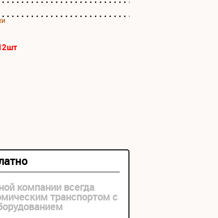
ки
12
шт
платно
ной компании всегда
рмическим транспортом с
оборудованием