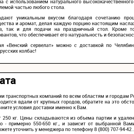
на с использованием натурального высококачественног
млемой частью любого стола.
адают уникальным вкусом благодаря сочетанию проц
щества и аромат, делая каждую порцию настоящим насла
в, так и для подачи на праздничный стол. Кроме т
вантов, что обеспечивает его натуральность и безопаснос
ная «Венский сервелат» можно с доставкой по Челябин
русских колбас!
ата
и транспортных компаний по всем областям и городам Рос
одится вдали от крупных городов, обратите на это обс
чните условия доставки именно к Вам.
 250 кг. Цены складываются из объема партии и удален
то - примерно 550-650 кг., и зависит от выбранной Вам
ете уточнить у менеджера по телефону 8 (800) 707-94-42..