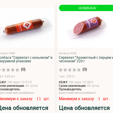
НОВИНКА!
ртикул:3469
Артикул:4230
олбаса "Сервелат с коньяком" в
Сервелат "Ароматный с перцем 
акуумной упаковке
чесноком" 220 г
(0)
(0)
т: 0,45 кгг.
1шт: 220 гг.
БЖУ:
390 ккал 13/37/0
КБЖУ:
390 ккал 13/38/0
роки реализации:
45 суток
Сроки реализации:
45 суток
роизводитель:
Производитель:
рестский мясокомбинат
Брестский мясокомбинат
инимум к заказу:
шт.
Минимум к заказу:
шт.
11
1
Цена обновляется
Цена обновляется