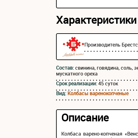
Характеристики
Производитель
Брест
Состав:
свинина, говядина, соль, э
мускатного ореха
Срок реализации:
45 суток
Вид:
Колбасы варенокопченые
Описание
Колбаса варено-копченая «Вен