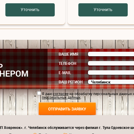
Уточнить
Уточнить
ВАШЕ ИМЯ
ТЕЛЕФОН
E-MAIL
ВАШ РЕГИОН
Я даю
согласие
на обработку персональных данных 
персональных данных
.
П Ховренок». г. Челябинск обслуживается через филиал г. Тула Одоевское ш
7