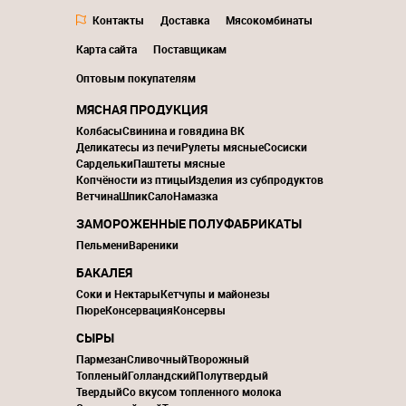
Контакты
Доставка
Мясокомбинаты
Карта сайта
Поставщикам
Оптовым покупателям
МЯСНАЯ ПРОДУКЦИЯ
Колбасы
Свинина и говядина ВК
Деликатесы из печи
Рулеты мясные
Сосиски
Сардельки
Паштеты мясные
Копчёности из птицы
Изделия из субпродуктов
Ветчина
Шпик
Сало
Намазка
ЗАМОРОЖЕННЫЕ ПОЛУФАБРИКАТЫ
Пельмени
Вареники
БАКАЛЕЯ
Соки и Нектары
Кетчупы и майонезы
Пюре
Консервация
Консервы
СЫРЫ
Пармезан
Сливочный
Творожный
Топленый
Голландский
Полутвердый
Твердый
Со вкусом топленного молока