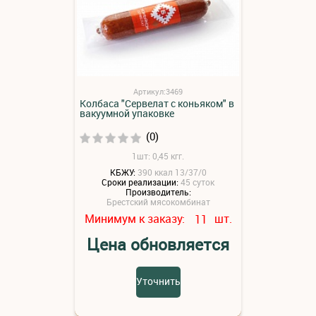
Артикул:3469
Колбаса "Сервелат с коньяком" в
вакуумной упаковке
(0)
1шт: 0,45 кгг.
КБЖУ:
390 ккал 13/37/0
Сроки реализации:
45 суток
Производитель:
Брестский мясокомбинат
Минимум к заказу:
шт.
11
Цена обновляется
Уточнить