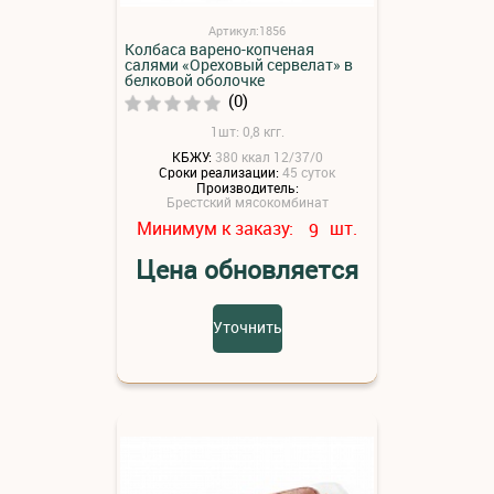
Артикул:1856
Колбаса варено-копченая
салями «Ореховый сервелат» в
белковой оболочке
(0)
1шт: 0,8 кгг.
КБЖУ:
380 ккал 12/37/0
Сроки реализации:
45 суток
Производитель:
Брестский мясокомбинат
Минимум к заказу:
шт.
9
Цена обновляется
Уточнить