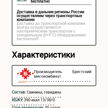
бесплатно
Доставка в дальние регионы России
осуществляем через транспортные
компании
Доставка до транспортной компании
всегда осуществляется
изотермическим транспортом с
холодильным (0+5°С) оборудованием
бесплатно!!!
Характеристики
Производитель
Брестский
мясокомбинат
Состав:
Свинина, говядина
КБЖУ:
390 ккал 13/38/0
Срок реализации:
45 суток