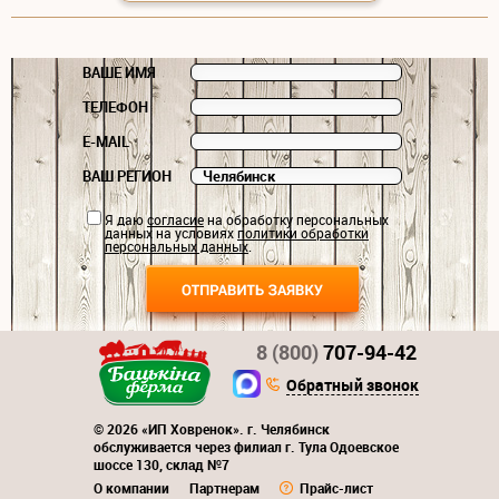
ВАШЕ ИМЯ
ТЕЛЕФОН
E-MAIL
ВАШ РЕГИОН
Я даю
согласие
на обработку персональных
данных на условиях
политики обработки
персональных данных
.
8 (800)
707-94-42
Обратный звонок
© 2026 «ИП Ховренок». г. Челябинск
обслуживается через филиал г. Тула Одоевское
шоссе 130, склад №7
О компании
Партнерам
Прайс-лист