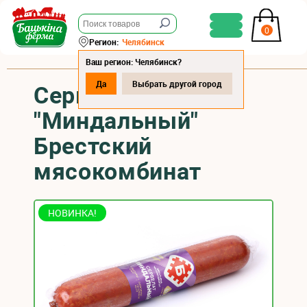
0
Регион:
Челябинск
Ваш регион: Челябинск?
Да
Выбрать другой город
Сервелат
"Миндальный"
Брестский
мясокомбинат
НОВИНКА!