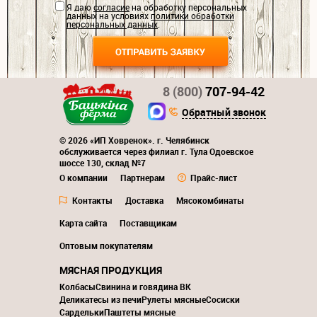
Я даю
согласие
на обработку персональных
данных на условиях
политики обработки
персональных данных
.
8 (800)
707-94-42
Обратный звонок
© 2026 «ИП Ховренок». г. Челябинск
обслуживается через филиал г. Тула Одоевское
шоссе 130, склад №7
О компании
Партнерам
Прайс-лист
Контакты
Доставка
Мясокомбинаты
Карта сайта
Поставщикам
Оптовым покупателям
МЯСНАЯ ПРОДУКЦИЯ
Колбасы
Свинина и говядина ВК
Деликатесы из печи
Рулеты мясные
Сосиски
Сардельки
Паштеты мясные