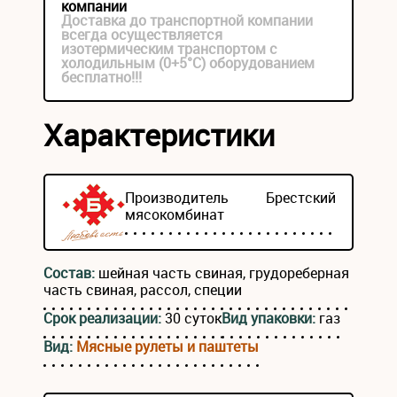
компании
Доставка до транспортной компании
всегда осуществляется
изотермическим транспортом с
холодильным (0+5°С) оборудованием
бесплатно!!!
Характеристики
Производитель
Брестский
мясокомбинат
Состав:
шейная часть свиная, грудореберная
часть свиная, рассол, специи
Срок реализации:
30 суток
Вид упаковки:
газ
Вид:
Мясные рулеты и паштеты