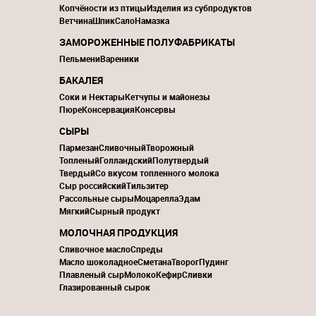
Копчёности из птицы
Изделия из субпродуктов
Ветчина
Шпик
Сало
Намазка
ЗАМОРОЖЕННЫЕ ПОЛУФАБРИКАТЫ
Пельмени
Вареники
БАКАЛЕЯ
Соки и Нектары
Кетчупы и майонезы
Пюре
Консервация
Консервы
СЫРЫ
Пармезан
Сливочный
Творожный
Топленый
Голландский
Полутвердый
Твердый
Со вкусом топленного молока
Сыр российский
Тильзитер
Рассольные сыры
Моцарелла
Эдам
Мягкий
Сырный продукт
МОЛОЧНАЯ ПРОДУКЦИЯ
Сливочное масло
Спреды
Масло шоколадное
Сметана
Творог
Пудинг
Плавленый сыр
Молоко
Кефир
Сливки
Глазированный сырок