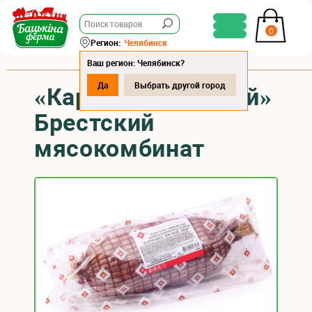
0
Регион:
Челябинск
Ваш регион: Челябинск?
Да
Выбрать другой город
«Кармашек мясной»
Брестский
мясокомбинат