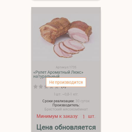
Артикул:1735
«Рулет Ароматный Люкс»
натуральный
Не производится
(0)
1шт: ~0,8-1 кгг.
Сроки реализации:
30 суток
Производитель:
Брестский мясокомбинат
Минимум к заказу:
шт.
1
Цена обновляется