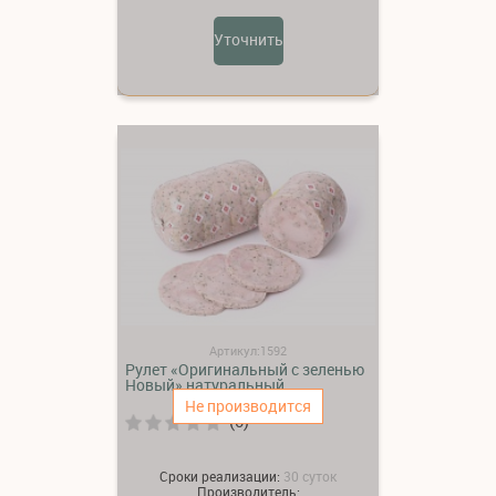
Уточнить
Артикул:1592
Рулет «Оригинальный с зеленью
Новый» натуральный
Не производится
(0)
Сроки реализации:
30 суток
Производитель: