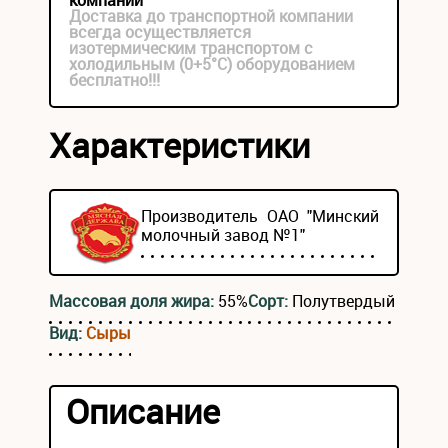
компании
Доставка до транспортной компании
всегда осуществляется
изотермическим транспортом с
холодильным (0+5°С) оборудованием
бесплатно!!!
Характеристики
Производитель ОАО "Минский
молочный завод №1"
Массовая доля жира:
55%
Сорт:
Полутвердый
Вид:
Сыры
Описание