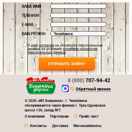
ВАШЕ ИМЯ
ТЕЛЕФОН
E-MAIL
ВАШ РЕГИОН
Я даю
согласие
на обработку персональных
данных на условиях
политики обработки
персональных данных
.
8 (800)
707-94-42
Обратный звонок
© 2026 «ИП Ховренок». г. Челябинск
обслуживается через филиал г. Тула Одоевское
шоссе 130, склад №7
О компании
Партнерам
Прайс-лист
Контакты
Доставка
Мясокомбинаты