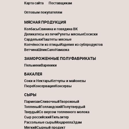
Карта сайта
Поставщикам
Оптовым покупателям
МЯСНАЯ ПРОДУКЦИЯ
Колбасы
Свинина и говядина ВК
Деликатесы из печи
Рулеты мясные
Сосиски
Сардельки
Паштеты мясные
Копчёности из птицы
Изделия из субпродуктов
Ветчина
Шпик
Сало
Намазка
ЗАМОРОЖЕННЫЕ ПОЛУФАБРИКАТЫ
Пельмени
Вареники
БАКАЛЕЯ
Соки и Нектары
Кетчупы и майонезы
Пюре
Консервация
Консервы
СЫРЫ
Пармезан
Сливочный
Творожный
Топленый
Голландский
Полутвердый
Твердый
Со вкусом топленного молока
Сыр российский
Тильзитер
Рассольные сыры
Моцарелла
Эдам
Мягкий
Сырный продукт